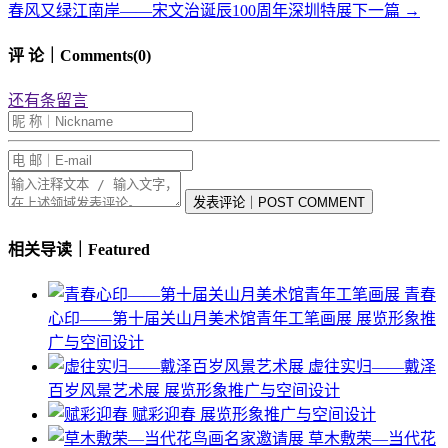
春风又绿江南岸——宋文治诞辰100周年深圳特展
下一篇
→
评 论｜Comments(0)
还有
条留言
发表评论｜POST COMMENT
相关导读｜Featured
青春
心印——第十届关山月美术馆青年工笔画展
展览形象推
广与空间设计
虚往实归——戴泽
百岁风景艺术展
展览形象推广与空间设计
赋彩迎春
展览形象推广与空间设计
草木敷荣—当代花