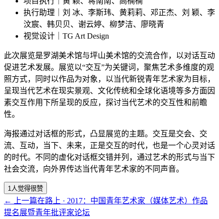
项目执行｜黄 颖、蒋南南、高楠楠
执行助理｜刘 冰、李斯玮、黄莉莉、邓正杰、刘 颖、李
汶宸、韩贝贝、谢云婷、柳梦洁、廖晓青
视觉设计｜TG Art Design
此次展览是罗湖美术馆与坪山美术馆的交流合作，以对话互动
促进艺术发展。展览以“交互”为关键词，聚焦艺术多维度的观
照方式，同时以作品为对象，以当代新锐青年艺术家为目标，
呈现当代艺术在现实景观、文化传统和全球化语境等多方面因
素交互作用下所呈现的反应，探讨当代艺术的交互性和前瞻
性。
海报通过对话框的形式，凸显展览的主题。交互是交会、交
流、互动，当下、未来，正是交互的时代，也是一个心灵对话
的时代。不同的虚化对话框交错并列，通过艺术的形式与当下
社会交流，向外界传达当代青年艺术家的不同声音。
1人
觉得很赞
←
上一篇
在路上 · 2017：中国青年艺术家（媒体艺术）作品
提名展暨青年批评家论坛